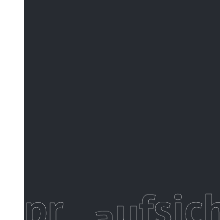
p
r
o
j
e
k
t
m
a